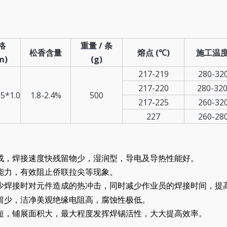
格
重量 / 条
松香含量
熔点 (
)
施工温
℃
m)
(g)
217-219
280-32
217-220
280-32
.5*1.0
1.8-2.4%
500
217-225
260-32
227
260-28
而成，焊接速度快残留物少，湿润型，导电及导热性能好。
张能力，有效阻止侨联拉尖等现象。
减少焊接时对元件造成的热冲击，同时减少作业员的焊接时间，提
残留少，洁净美观绝缘电阻高，腐蚀性极低。
间短，铺展面积大，最大程度发挥焊锡活性，大大提高效率。