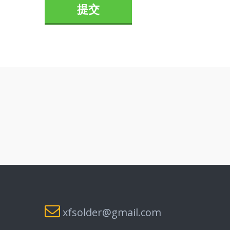
提交
xfsolder@gmail.com