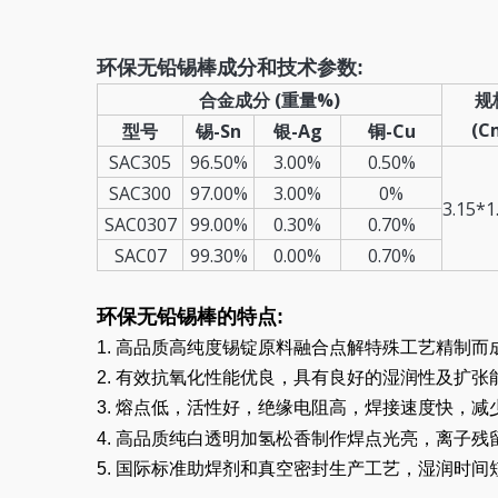
环保无铅锡棒成分和技术参数:
合金成分 (重量%)
规
(C
型号
锡-Sn
银-Ag
铜-Cu
SAC305
96.50%
3.00%
0.50%
SAC300
97.00%
3.00%
0%
3.15*1
SAC0307
99.00%
0.30%
0.70%
SAC07
99.30%
0.00%
0.70%
环保无铅锡棒的特点:
1. 高品质高纯度锡锭原料融合点解特殊工艺精制
2. 有效抗氧化性能优良，具有良好的湿润性及扩
3. 熔点低，活性好，绝缘电阻高，焊接速度快，
4. 高品质纯白透明加氢松香制作焊点光亮，离子
5. 国际标准助焊剂和真空密封生产工艺，湿润时