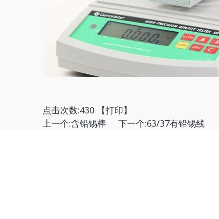
点击次数:
430 【
打印
】
上一个:
含铅锡棒
下一个:
63/37有铅锡线