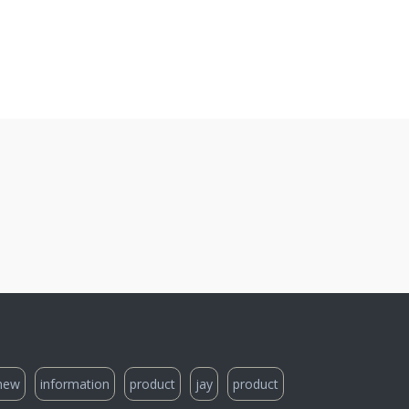
new
information
product
jay
product