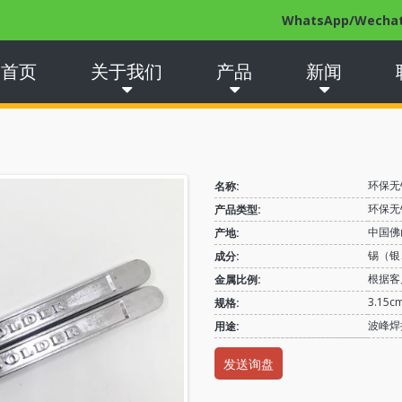
WhatsApp/Wechat:
首页
关于我们
产品
新闻
环保无
名称:
环保无
产品类型:
中国佛
产地:
锡（银
成分:
根据客
金属比例:
3.15c
规格:
波峰焊
用途:
发送询盘