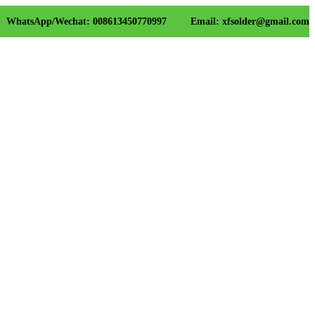
WhatsApp/Wechat: 008613450770997
Email: xfsolder@gmail.com