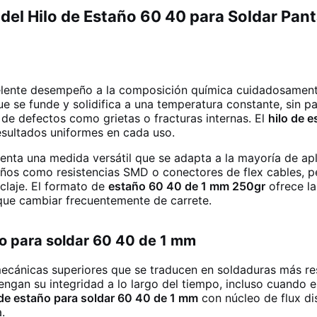
del Hilo de Estaño 60 40 para Soldar Pant
lente desempeño a la composición química cuidadosamente
e se funde y solidifica a una temperatura constante, sin p
s de defectos como grietas o fracturas internas. El
hilo de 
esultados uniformes en cada uso.
enta una medida versátil que se adapta a la mayoría de apl
ños como resistencias SMD o conectores de flex cables, pe
laje. El formato de
estaño 60 40 de 1 mm 250gr
ofrece la
 que cambiar frecuentemente de carrete.
ño para soldar 60 40 de 1 mm
ánicas superiores que se traducen en soldaduras más resis
ngan su integridad a lo largo del tiempo, incluso cuando 
 de estaño para soldar 60 40 de 1 mm
con núcleo de flux di
.