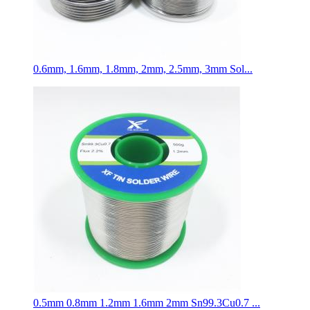
0.6mm, 1.6mm, 1.8mm, 2mm, 2.5mm, 3mm Sol...
0.5mm 0.8mm 1.2mm 1.6mm 2mm Sn99.3Cu0.7 ...