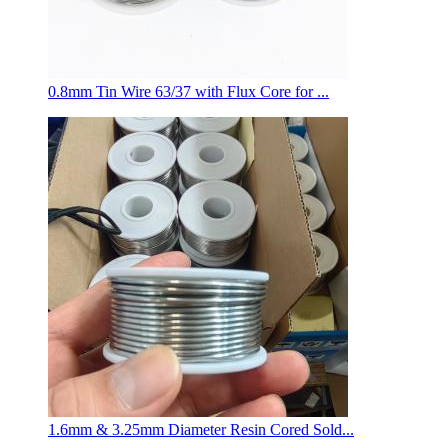
0.8mm Tin Wire 63/37 with Flux Core for ...
1.6mm & 3.25mm Diameter Resin Cored Sold...