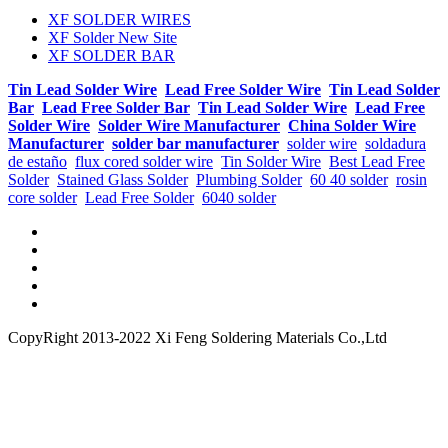
XF SOLDER WIRES
XF Solder New Site
XF SOLDER BAR
Tin Lead Solder Wire
Lead Free Solder Wire
Tin Lead Solder
Bar
Lead Free Solder Bar
Tin Lead Solder Wire
Lead Free
Solder Wire
Solder Wire Manufacturer
China Solder Wire
Manufacturer
solder bar manufacturer
solder wire
soldadura
de estaño
flux cored solder wire
Tin Solder Wire
Best Lead Free
Solder
Stained Glass Solder
Plumbing Solder
60 40 solder
rosin
core solder
Lead Free Solder
6040 solder
CopyRight 2013-2022 Xi Feng Soldering Materials Co.,Ltd