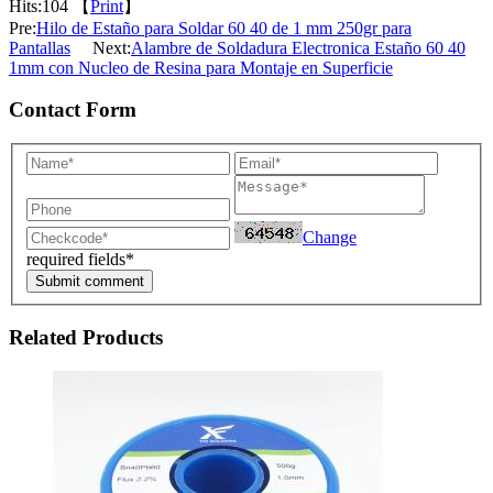
Hits:
104 【
Print
】
Pre:
Hilo de Estaño para Soldar 60 40 de 1 mm 250gr para
Pantallas
Next:
Alambre de Soldadura Electronica Estaño 60 40
1mm con Nucleo de Resina para Montaje en Superficie
Contact Form
Change
required fields*
Submit comment
Related Products