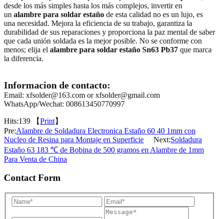
desde los más simples hasta los más complejos, invertir en
un
alambre para soldar estaño
de esta calidad no es un lujo, es
una necesidad. Mejora la eficiencia de su trabajo, garantiza la
durabilidad de sus reparaciones y proporciona la paz mental de saber
que cada unión soldada es la mejor posible. No se conforme con
menos; elija el
alambre para soldar estaño Sn63 Pb37
que marca
la diferencia.
Informacion de contacto:
Email: xfsolder@163.com or xfsolder@gmail.com
WhatsApp/Wechat: 008613450770997
Hits:
139 【
Print
】
Pre:
Alambre de Soldadura Electronica Estaño 60 40 1mm con
Nucleo de Resina para Montaje en Superficie
Next:
Soldadura
Estaño 63 183 ℃ de Bobina de 500 gramos en Alambre de 1mm
Para Venta de China
Contact Form