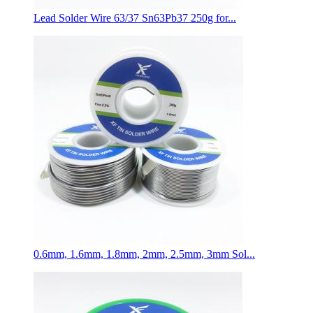
Lead Solder Wire 63/37 Sn63Pb37 250g for...
0.6mm, 1.6mm, 1.8mm, 2mm, 2.5mm, 3mm Sol...