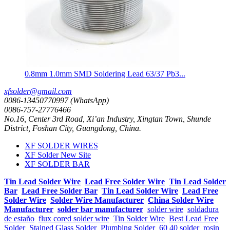
0.8mm 1.0mm SMD Soldering Lead 63/37 Pb3...
xfsolder@gmail.com
0086-13450770997 (WhatsApp)
0086-757-27776466
No.16, Center 3rd Road, Xi’an Industry, Xingtan Town, Shunde
District, Foshan City, Guangdong, China.
XF SOLDER WIRES
XF Solder New Site
XF SOLDER BAR
Tin Lead Solder Wire
Lead Free Solder Wire
Tin Lead Solder
Bar
Lead Free Solder Bar
Tin Lead Solder Wire
Lead Free
Solder Wire
Solder Wire Manufacturer
China Solder Wire
Manufacturer
solder bar manufacturer
solder wire
soldadura
de estaño
flux cored solder wire
Tin Solder Wire
Best Lead Free
Solder
Stained Glass Solder
Plumbing Solder
60 40 solder
rosin