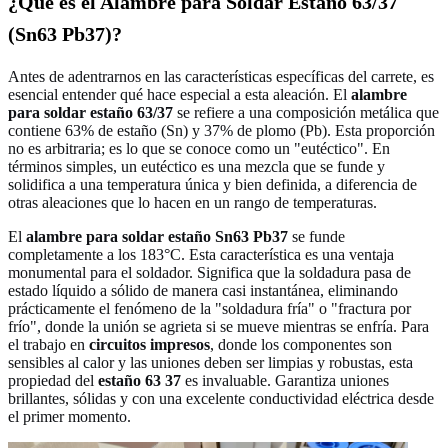
¿Qué es el Alambre para Soldar Estaño 63/37
(Sn63 Pb37)?
Antes de adentrarnos en las características específicas del carrete, es
esencial entender qué hace especial a esta aleación. El
alambre
para soldar estaño 63/37
se refiere a una composición metálica que
contiene 63% de estaño (Sn) y 37% de plomo (Pb). Esta proporción
no es arbitraria; es lo que se conoce como un "eutéctico". En
términos simples, un eutéctico es una mezcla que se funde y
solidifica a una temperatura única y bien definida, a diferencia de
otras aleaciones que lo hacen en un rango de temperaturas.
El
alambre para soldar estaño Sn63 Pb37
se funde
completamente a los 183°C. Esta característica es una ventaja
monumental para el soldador. Significa que la soldadura pasa de
estado líquido a sólido de manera casi instantánea, eliminando
prácticamente el fenómeno de la "soldadura fría" o "fractura por
frío", donde la unión se agrieta si se mueve mientras se enfría. Para
el trabajo en
circuitos impresos
, donde los componentes son
sensibles al calor y las uniones deben ser limpias y robustas, esta
propiedad del
estaño 63 37
es invaluable. Garantiza uniones
brillantes, sólidas y con una excelente conductividad eléctrica desde
el primer momento.